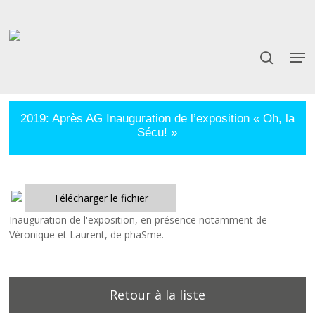
Skip
to
main
content
2019: Après AG Inauguration de l’exposition « Oh, la
Sécu! »
Télécharger le fichier
Inauguration de l'exposition, en présence notamment de
Véronique et Laurent, de phaSme.
Retour à la liste