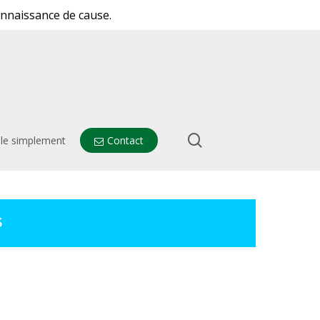
onnaissance de cause.
search
ale simplement
Contact
s