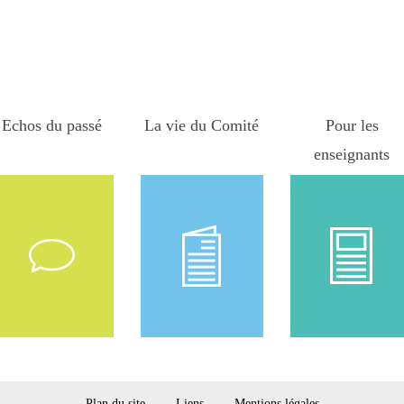
Réponse au jeu La solidarité 
cours des siècles
Echos du passé
La vie du Comité
Pour les
enseignants
Plan du site
Liens
Mentions légales