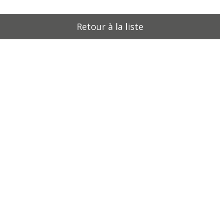
Retour à la liste
onse au jeu des
Réponse au jeu L
nonymes
solidarité au cou
des siècles
se au jeu des synonymes